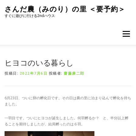
コ
さんだ農（みのり）の里 ＜要予約＞
ン
テ
すぐに遊びに行ける2ndハウス
ン
ツ
へ
メニュー
ス
キ
ッ
プ
ヒヨコのいる暮らし
投稿日:
2022年7月6日
投稿者:
齋藤康二郎
6月23日、ついに卵の孵化日です。その日は農の里に泊まり込んで孵化を待ち
ました。
一羽目です。ついにヒヨコが誕生しました。何羽孵るか？ と、半分以上孵
ることを期待しましたが、結局孵ったのは６羽。