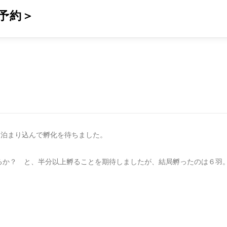
予約＞
に泊まり込んで孵化を待ちました。
るか？ と、半分以上孵ることを期待しましたが、結局孵ったのは６羽