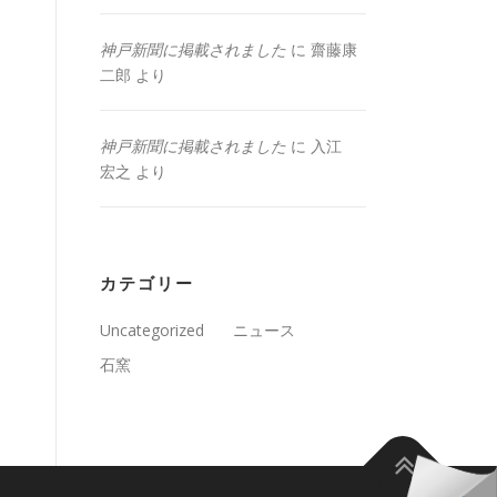
神戸新聞に掲載されました
に
齋藤康
二郎
より
神戸新聞に掲載されました
に
入江
宏之
より
カテゴリー
Uncategorized
ニュース
石窯