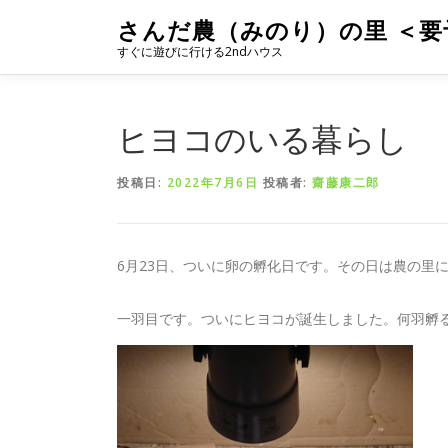
コ
さんだ農（みのり）の里 ＜要
ン
すぐに遊びに行ける2ndハウス
テ
ン
ツ
へ
ヒヨコのいる暮らし
ス
キ
投稿日:
2022年7月6日
投稿者:
齋藤康二郎
ッ
プ
6月23日、ついに卵の孵化日です。その日は農の里
一羽目です。ついにヒヨコが誕生しました。何羽孵