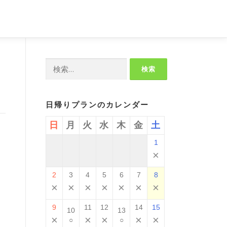
検
索:
日帰りプランのカレンダー
日
月
火
水
木
金
土
1
×
。
2
3
4
5
6
7
8
×
×
×
×
×
×
×
9
11
12
14
15
10
13
×
×
×
×
×
○
○