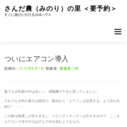
コ
さんだ農（みのり）の里 ＜要予約＞
ン
テ
すぐに遊びに行ける2ndハウス
ン
ツ
へ
メニュー
ス
キ
ッ
プ
ついにエアコン導入
投稿日:
2025年8月1日
投稿者:
齋藤康二郎
夏でも古民家の中は涼しく、扇風機で十分と思っていました。
それでも今年の暑さは格別で、家内から「エアコンを設置する」よう言われ
続け・・・。
この家は風通しが良すぎるし、リビング＋キッチンは広すぎるので、ここを
エアコンで冷やすのはザルで水を汲むようなもの。