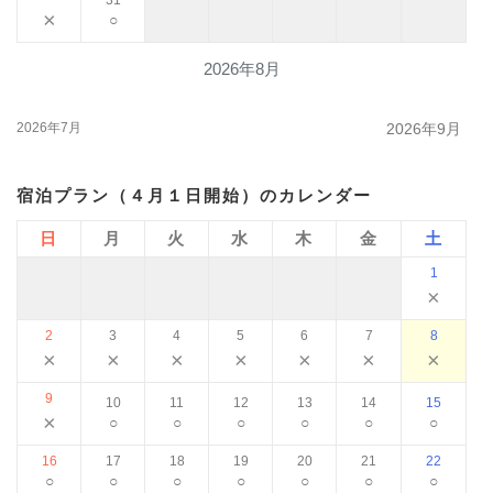
31
×
○
2026年8月
2026年7月
2026年9月
宿泊プラン（４月１日開始）のカレンダー
日
月
火
水
木
金
土
1
×
2
3
4
5
6
7
8
×
×
×
×
×
×
×
9
10
11
12
13
14
15
×
○
○
○
○
○
○
16
17
18
19
20
21
22
○
○
○
○
○
○
○