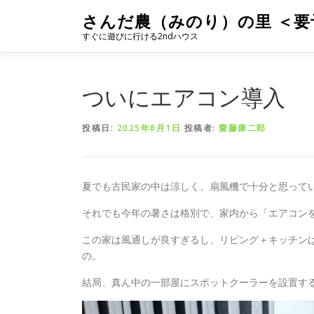
コ
さんだ農（みのり）の里 ＜要
ン
すぐに遊びに行ける2ndハウス
テ
ン
ツ
へ
ついにエアコン導入
ス
キ
投稿日:
2025年8月1日
投稿者:
齋藤康二郎
ッ
プ
夏でも古民家の中は涼しく、扇風機で十分と思って
それでも今年の暑さは格別で、家内から「エアコン
この家は風通しが良すぎるし、リビング＋キッチン
の。
結局、真ん中の一部屋にスポットクーラーを設置す