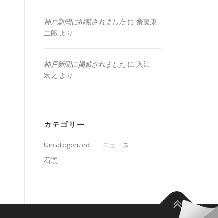
神戸新聞に掲載されました
に
齋藤康
二郎
より
神戸新聞に掲載されました
に
入江
宏之
より
カテゴリー
Uncategorized
ニュース
石窯