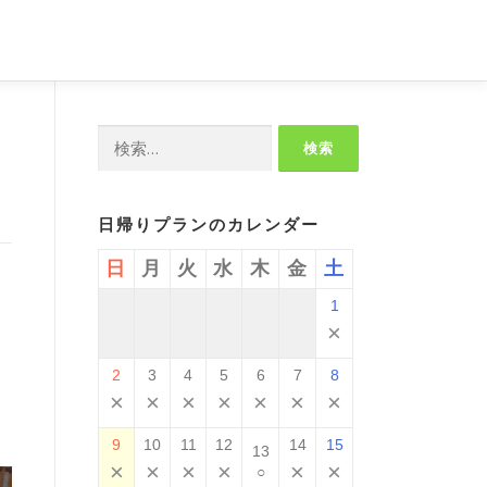
検
索:
日帰りプランのカレンダー
日
月
火
水
木
金
土
1
×
2
3
4
5
6
7
8
×
×
×
×
×
×
×
9
10
11
12
14
15
13
×
×
×
×
×
×
○