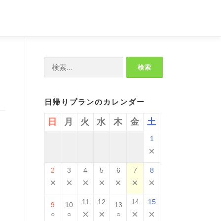
検
索:
日帰りプランのカレンダー
日
月
火
水
木
金
土
1
、
×
2
3
4
5
6
7
8
×
×
×
×
×
×
×
11
12
14
15
9
10
13
×
×
×
×
○
○
○