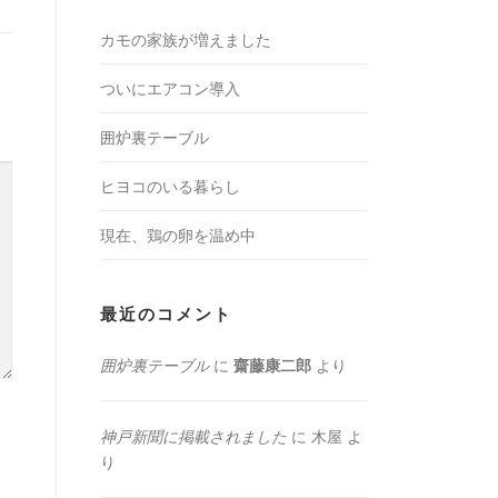
カモの家族が増えました
ついにエアコン導入
囲炉裏テーブル
ヒヨコのいる暮らし
現在、鶏の卵を温め中
最近のコメント
囲炉裏テーブル
に
齋藤康二郎
より
神戸新聞に掲載されました
に
木屋
よ
り