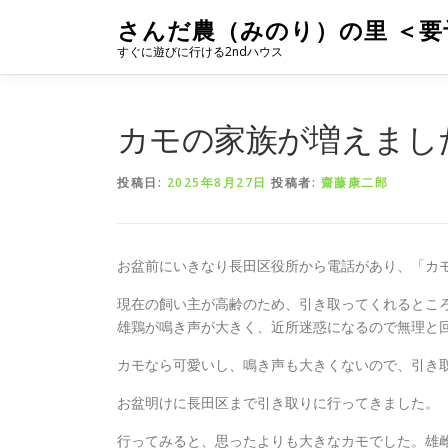
コ
さんだ農（みのり）の里 ＜要
ン
すぐに遊びに行ける2ndハウス
テ
ン
ツ
へ
カモの家族が増えまし
ス
キ
投稿日:
2025年8月27日
投稿者:
齋藤康二郎
ッ
プ
お盆前にいきなり長田区役所から電話があり、「カ
現在の飼い主が高齢のため、引き取ってくれるとこ
雄鶏が鳴き声が大きく、近所迷惑になるので無理と
カモなら可愛いし、鳴き声も大きくないので、引き取
お盆明けに長田区まで引き取りに行ってきました。
行ってみると、思ったよりも大きなカモでした。雄