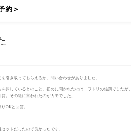
予約＞
た
モを引き取ってもらえるか」問い合わせがありました。
ろを探しているとのこと。初めに聞かれたのはニワトリの雄鶏でしたが
回答。その途に言われたのがカモでした。
りOKと回答。
雌セットだったので良かったです。