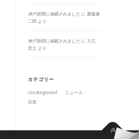
神戸新聞に掲載されました
に
齋藤康
二郎
より
神戸新聞に掲載されました
に
入江
宏之
より
カテゴリー
Uncategorized
ニュース
石窯