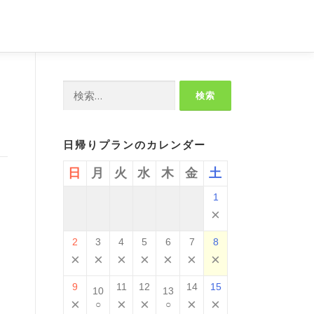
検
索:
日帰りプランのカレンダー
日
月
火
水
木
金
土
1
、
×
2
3
4
5
6
7
8
×
×
×
×
×
×
×
9
11
12
14
15
10
13
×
×
×
×
×
○
○