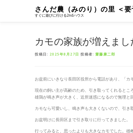
コ
さんだ農（みのり）の里 ＜要
ン
すぐに遊びに行ける2ndハウス
テ
ン
ツ
へ
カモの家族が増えまし
ス
キ
投稿日:
2025年8月27日
投稿者:
齋藤康二郎
ッ
プ
お盆前にいきなり長田区役所から電話があり、「カ
現在の飼い主が高齢のため、引き取ってくれるとこ
雄鶏が鳴き声が大きく、近所迷惑になるので無理と
カモなら可愛いし、鳴き声も大きくないので、引き取
お盆明けに長田区まで引き取りに行ってきました。
行ってみると、思ったよりも大きなカモでした。雄