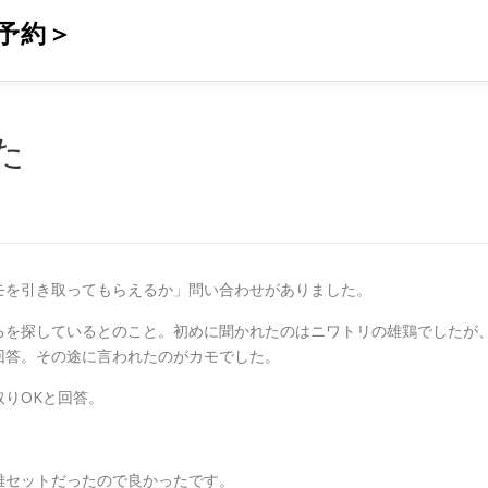
予約＞
た
モを引き取ってもらえるか」問い合わせがありました。
ろを探しているとのこと。初めに聞かれたのはニワトリの雄鶏でしたが
回答。その途に言われたのがカモでした。
りOKと回答。
雌セットだったので良かったです。