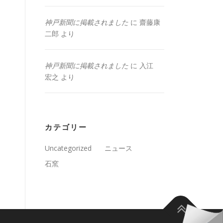
神戸新聞に掲載されました
に
齋藤康
二郎
より
神戸新聞に掲載されました
に
入江
宏之
より
カテゴリー
Uncategorized
ニュース
石窯