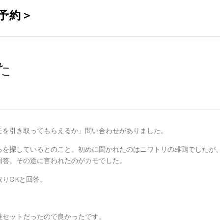
予約＞
た
モを引き取ってもらえるか」問い合わせがありました。
ろを探しているとのこと。初めに聞かれたのはニワトリの雄鶏でしたが
回答。その途に言われたのがカモでした。
りOKと回答。
雌セットだったので良かったです。