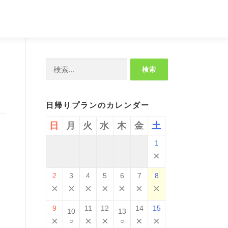
検
索:
日帰りプランのカレンダー
日
月
火
水
木
金
土
1
、
×
2
3
4
5
6
7
8
×
×
×
×
×
×
×
9
11
12
14
15
10
13
×
×
×
×
×
○
○