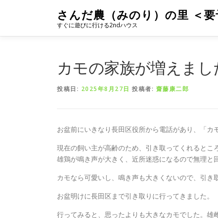
コ
さんだ農（みのり）の里 ＜要
ン
すぐに遊びに行ける2ndハウス
テ
ン
ツ
へ
カモの家族が増えまし
ス
キ
投稿日:
2025年8月27日
投稿者:
齋藤康二郎
ッ
プ
お盆前にいきなり長田区役所から電話があり、「カ
現在の飼い主が高齢のため、引き取ってくれるとこ
雄鶏が鳴き声が大きく、近所迷惑になるので無理と
カモなら可愛いし、鳴き声も大きくないので、引き取
お盆明けに長田区まで引き取りに行ってきました。
行ってみると、思ったよりも大きなカモでした。雄