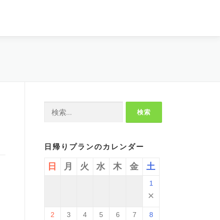
検
索:
日帰りプランのカレンダー
日
月
火
水
木
金
土
1
×
2
3
4
5
6
7
8