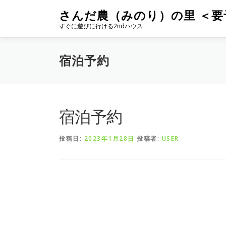
コ
さんだ農（みのり）の里 ＜要
ン
すぐに遊びに行ける2ndハウス
テ
ン
ツ
宿泊予約
へ
ス
キ
ッ
プ
宿泊予約
投稿日:
2023年1月28日
投稿者:
USER