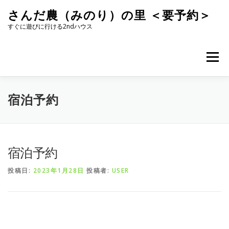
コ
さんだ農（みのり）の里 ＜要予約＞
ン
テ
すぐに遊びに行ける2ndハウス
ン
ツ
へ
メニュー
ス
キ
ッ
プ
宿泊予約
宿泊予約
投稿日:
2023年1月28日
投稿者:
USER