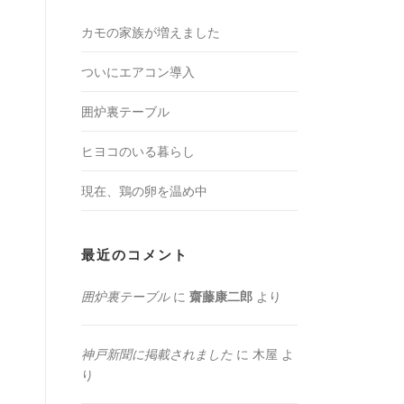
カモの家族が増えました
ついにエアコン導入
囲炉裏テーブル
ヒヨコのいる暮らし
現在、鶏の卵を温め中
最近のコメント
囲炉裏テーブル
に
齋藤康二郎
より
神戸新聞に掲載されました
に
木屋
よ
り