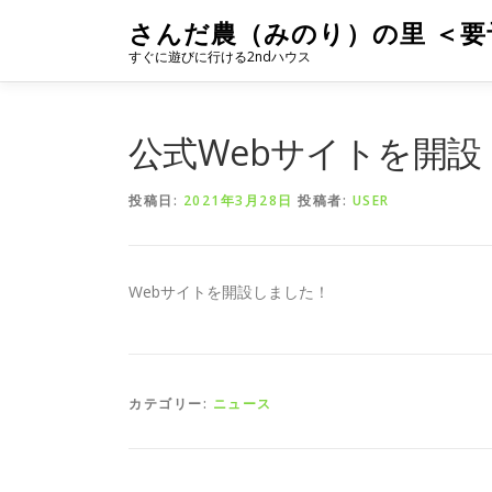
コ
さんだ農（みのり）の里 ＜要
ン
すぐに遊びに行ける2ndハウス
テ
ン
ツ
へ
公式Webサイトを開設
ス
キ
投稿日:
2021年3月28日
投稿者:
USER
ッ
プ
Webサイトを開設しました！
カテゴリー:
ニュース