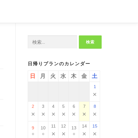
検
索:
日帰りプランのカレンダー
日
月
火
水
木
金
土
1
×
2
3
4
5
6
7
8
×
×
×
×
×
×
×
11
12
14
15
9
10
13
×
×
×
×
○
○
○